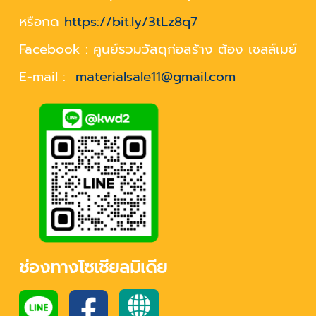
หรือกด
https://bit.ly/3tLz8q7
Facebook : ศูนย์รวมวัสดุก่อสร้าง ต้อง เซลล์เมย์
E-mail :
materialsale11@gmail.com
ช่องทางโซเชียลมิเดีย