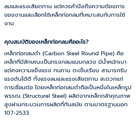
ลมและแรงเสียดทาน แต่ควรคำนึงถึงความต้องการ
ของงานและเลือกใช้เหล็กท่อกลมที่เหมาะสมกับการใช้
งาน
คุณสมบัติของเหล็กท่อกลมคืออะไร?
เหล็กท่อกลมดำ (Carbon Steel Round Pipe) คือ
เหล็กที่มีลักษณะเป็นทรงกลมแบบกลวง มีน้ำหนักเบา
แต่คงความแข็งแรง ทนทาน ตะเข็บเรียบ สามารถรับ
แรงดันได้ดี ทั้งแรงลมและแรงเสียดทาน สะดวกแก่
การเชื่อมต่อ โดยเหล็กท่อกลมดำถือเป็นหนึ่งในเหล็กรูป
พรรณ (Structural Steel) ผลิตจากเหล็กกล้าคุณภาพ
สูงผ่านกระบวนการผลิตที่ทันสมัย ตามมาตรฐานมอก.
107-2533