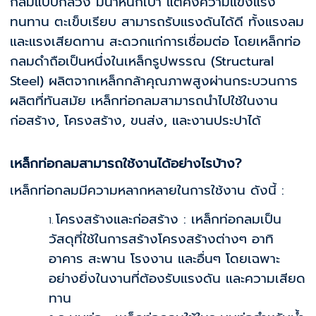
กลมแบบกลวง มีน้ำหนักเบา แต่คงความแข็งแรง
ทนทาน ตะเข็บเรียบ สามารถรับแรงดันได้ดี ทั้งแรงลม
และแรงเสียดทาน สะดวกแก่การเชื่อมต่อ โดยเหล็กท่อ
กลมดำถือเป็นหนึ่งในเหล็กรูปพรรณ (Structural
Steel) ผลิตจากเหล็กกล้าคุณภาพสูงผ่านกระบวนการ
ผลิตที่ทันสมัย เหล็กท่อกลมสามารถนำไปใช้ในงาน
ก่อสร้าง, โครงสร้าง, ขนส่ง, และงานประปาได้
เหล็กท่อกลมสามารถใช้งานได้อย่างไรบ้าง?
เหล็กท่อกลมมีความหลากหลายในการใช้งาน ดังนี้ :
โครงสร้างและก่อสร้าง : เหล็กท่อกลมเป็น
วัสดุที่ใช้ในการสร้างโครงสร้างต่างๆ อาทิ
อาคาร สะพาน โรงงาน และอื่นๆ โดยเฉพาะ
อย่างยิ่งในงานที่ต้องรับแรงดัน และความเสียด
ทาน