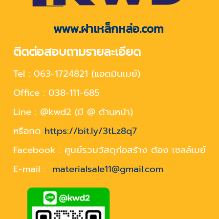
www.ฝาเหล็กหล่อ.com
ติดต่อสอบถามรายละเอียด
Tel : 063-1724821 (แอดมินเมย์)
Office : 038-111-685
Line : @kwd2 (มี @ ด้านหน้า)
หรือกด
https://bit.ly/3tLz8q7
Facebook : ศูนย์รวมวัสดุก่อสร้าง ต้อง เซลล์เมย์
E-mail :
materialsale11@gmail.com